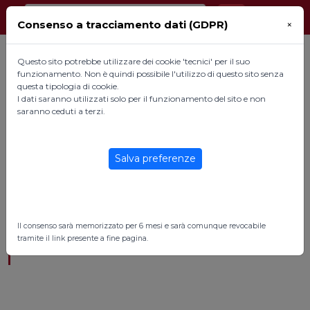
Consenso a tracciamento dati (GDPR)
×
Questo sito potrebbe utilizzare dei cookie 'tecnici' per il suo
funzionamento. Non è quindi possibile l'utilizzo di questo sito senza
questa tipologia di cookie.
I dati saranno utilizzati solo per il funzionamento del sito e non
saranno ceduti a terzi.
Salva preferenze
News
|
Eventi
|
In primo piano
|
News
Il consenso sarà memorizzato per 6 mesi e sarà comunque revocabile
tramite il link presente a fine pagina.