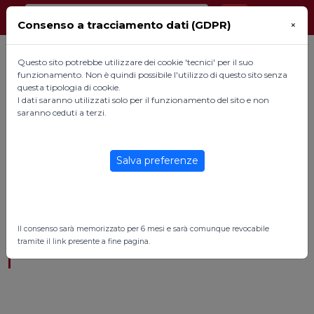
Consenso a tracciamento dati (GDPR)
×
Questo sito potrebbe utilizzare dei cookie 'tecnici' per il suo
funzionamento. Non è quindi possibile l'utilizzo di questo sito senza
questa tipologia di cookie.
I dati saranno utilizzati solo per il funzionamento del sito e non
saranno ceduti a terzi.
Salva preferenze
News
|
Eventi
|
In primo piano
|
News
Il consenso sarà memorizzato per 6 mesi e sarà comunque revocabile
tramite il link presente a fine pagina.